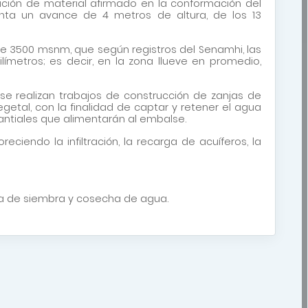
ación de material afirmado en la conformación del
enta un avance de 4 metros de altura, de los 13
 3500 msnm, que según registros del Senamhi, las
ilímetros; es decir, en la zona llueve en promedio,
se realizan trabajos de construcción de zanjas de
egetal, con la finalidad de captar y retener el agua
anantiales que alimentarán al embalse.
ciendo la infiltración, la recarga de acuíferos, la
ama de siembra y cosecha de agua.